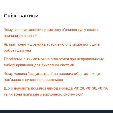
Свіжі записи
Чому після установки прямотоку з'явився гул у салоні:
причини та рішення
Як при тюнінгу довжина траси вихлопу може погіршити
роботу двигуна
Проблеми, з якими можна зіткнутися при неправильному
виборі кріплення для вихлопної системи
Чому машина "задихається" на високих обертах і як це
пов'язано з вихлопною системою
Що означають помилки лямбда-зонда P0128, P0130, P0136
та як вони пов'язані з вихлопною системою?