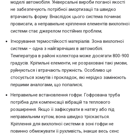
моделі автомобіля. Універсальні вироби поганої якості
не забезпечують потрібної амортизації та швидко
втрачають форму. Внаслідок цього система починає
провисати, а неправильне кріплення елементів вихлопної
системи стає джерелом постійних проблем;
Ігнорування термостійкості матеріалів. Зона вихлопної
системи – одна з найгарячіших в автомобілі.
Температура в районі колектора може досягати 800-900
градусів. Кріпильні елементи, не розраховані такі умови,
руйнуються і втрачають пружність. Особливо це
стосується хомутів і прокладок, які нерідко замінюють
першими аналогами, що попалися;
Неправильне встановлення гофри. Гофрована труба
потрібна для компенсації вібрацій та теплового
розширення. Якщо її зафіксувати в натягу або під
неправильним кутом, вона швидко тріскається.
Кріплення для вихлопної системи в зоні гофри не
повинно обмежувати її рухливість, інакше весь сенс