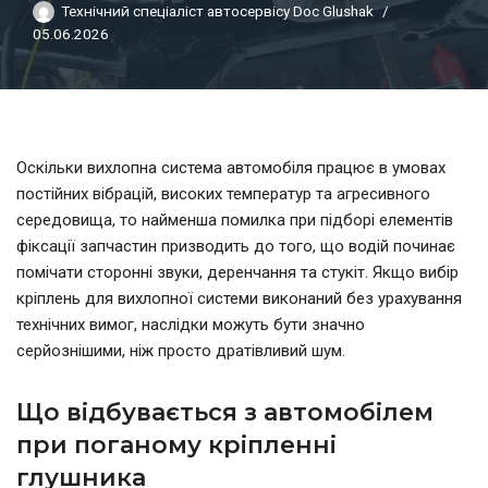
Технічний спеціаліст автосервісу Doc Glushak
05.06.2026
Оскільки вихлопна система автомобіля працює в умовах
постійних вібрацій, високих температур та агресивного
середовища, то найменша помилка при підборі елементів
фіксації запчастин призводить до того, що водій починає
помічати сторонні звуки, деренчання та стукіт. Якщо вибір
кріплень для вихлопної системи виконаний без урахування
технічних вимог, наслідки можуть бути значно
серйознішими, ніж просто дратівливий шум.
Що відбувається з автомобілем
при поганому кріпленні
глушника