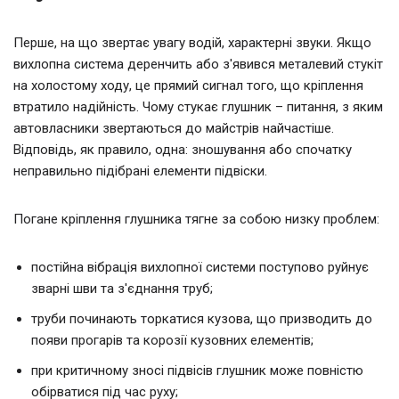
Перше, на що звертає увагу водій, характерні звуки. Якщо
вихлопна система деренчить або з'явився металевий стукіт
на холостому ходу, це прямий сигнал того, що кріплення
втратило надійність. Чому стукає глушник – питання, з яким
автовласники звертаються до майстрів найчастіше.
Відповідь, як правило, одна: зношування або спочатку
неправильно підібрані елементи підвіски.
Погане кріплення глушника тягне за собою низку проблем:
постійна вібрація вихлопної системи поступово руйнує
зварні шви та з'єднання труб;
труби починають торкатися кузова, що призводить до
появи прогарів та корозії кузовних елементів;
при критичному зносі підвісів глушник може повністю
обірватися під час руху;