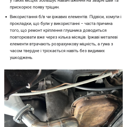
у таких місцях збільшує навантаження на зварні шви та
прискорює появу тріщин.
Використання б/в чи іржавих елементів. Підвіси, хомути і
прокладки, що були у використанні – часта причина
того, що ремонт кріплення глушника доводиться
повторювати вже через кілька місяців. Іржаві металеві
елементи втрачають розрахункову міцність, а гума з
часом твердне і тріскається навіть без видимих
ушкоджень.