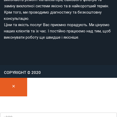
заміну вихлопної системи якісно та в найкоротший термін.
Крім того, ми проводимо діагностику та безкоштовну
консультацію.
Ціни та якість послуг Вас приємно порадують. Ми цінуємо
наших клієнтів та їх час. І постійно працюємо над тим, щоб
виконувати роботу ще швидше і якісніше.
COPYRIGHT © 2020
Залишіть Ваш номер і ми Вам передзвонимо
В