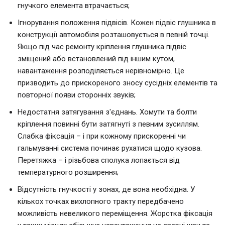
гнучкого елемента втрачається;
Ігнорування положення підвісів. Кожен підвіс глушника в
конструкції автомобіля розташовується в певній точці.
Якщо під час ремонту кріплення глушника підвіс
зміщений або встановлений під іншим кутом,
навантаження розподіляється нерівномірно. Це
призводить до прискореного зносу сусідніх елементів та
повторної появи сторонніх звуків;
Недостатня затягування з'єднань. Хомути та болти
кріплення повинні бути затягнуті з певним зусиллям.
Слабка фіксація – і при кожному прискоренні чи
гальмуванні система починає рухатися щодо кузова.
Перетяжка – і різьбова сполука лопається від
температурного розширення;
Відсутність гнучкості у зонах, де вона необхідна. У
кількох точках вихлопного тракту передбачено
можливість невеликого переміщення. Жорстка фіксація