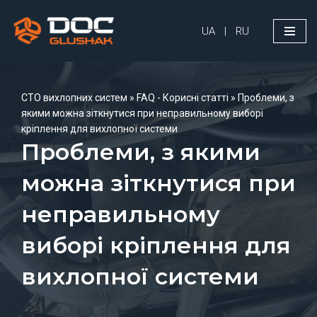
UA
|
RU
Перейти
до
вмісту
СТО вихлопних систем
»
FAQ - Корисні статті
»
Проблеми, з
якими можна зіткнутися при неправильному виборі
кріплення для вихлопної системи
Проблеми, з якими
можна зіткнутися при
неправильному
виборі кріплення для
вихлопної системи