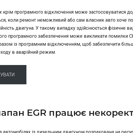
ах крім програмного відключення може застосовуватися до
ся, коли ремонт неможливий або сам власник авто хоче по
йність двигуна. У такому випадку здійснюється фізичне ви
ного програмного забезпечення може викликати помилки Che
 разом із програмним відключенням, щоб забезпечити більш
ходу в аварійний режим.
УВАТИ
клапан EGR працює некорек
 автомобілях із дизельним двигуном розрахована на ресурс