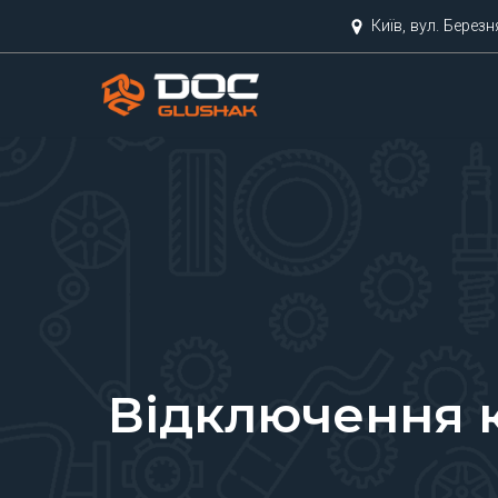
Київ, вул. Берез
Перейти
до
вмісту
Відключення 