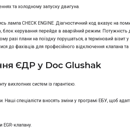
еннях та холодному запуску двигуна.
тись лампа CHECK ENGINE. Діагностичний код вказує на поми
, блок керування перейде в аварійний режим. Потужність
кому разі плани на поїздку порушаться, а терміновий візит 
ися до фахівців для професійного відключення клапана та
ня ЄДР у Doc Glushak
ту вихлопних систем із гарантією.
. Наші спеціалісти вносять зміни у програмі ЕБУ, щоб адап
и EGR-клапану.