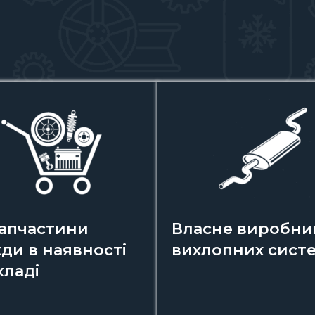
запчастини
Власне виробни
ди в наявності
вихлопних сист
кладі