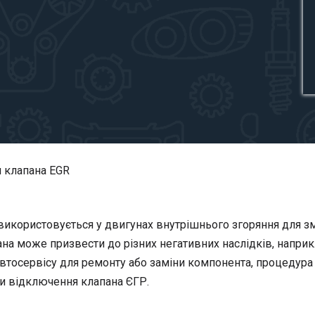
 клапана EGR
використовується у двигунах внутрішнього згоряння для з
ана може призвести до різних негативних наслідків, напри
автосервісу для ремонту або заміни компонента, процедур
ти відключення клапана ЄГР.