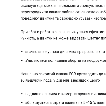
експлуатації механічні елементи зношуються, і 
перегородки та канали забиваються сажею наба
поведінку двигуна та своєчасно усувати неспра
При збої в роботі клапана знижується ефективн
чуйність, а двигун не може видавати штатну пот
значно знижується динаміка при розгонах та 
з'являються коливання обертів на неодружен
Нещільно закритий клапан EGR призводить до н
збільшуючи подачу дизеля, внаслідок цього:
надлишок палива в камері згоряння виклика
збільшується витрата палива на 5–15 % навіт