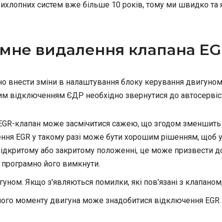
ихлопних систем вже більше 10 років, тому ми швидко та
амне видалення клапана E
о внести зміни в налаштування блоку керування двигуном 
им відключенням ЄДР необхідно звернутися до автосервісу 
 EGR-клапан може засмічитися сажею, що згодом зменшить
ння EGR у такому разі може бути хорошим рішенням, щоб ун
відкритому або закритому положенні, це може призвести д
 програмно його вимкнути.
уном. Якщо з'являються помилки, які пов'язані з клапаном
утного моменту двигуна може знадобитися відключення EGR