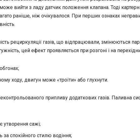
може вийти з ладу датчик положення клапана. Тоді картерні
гато раніше, ніж очікувалося. При перших ознаках неправи
вність.
ість рециркуляції газів, що відпрацювали, змінюються пара
ужність, цей ефект проявляється при розгоні і на перехідни
обгонах;
ому ходу, двигун може «троїти» або глухнути.
еконтрольованого припливу додаткових газів. Паливна сис
є утворення сажі;
ь за спокійного стилю водіння;