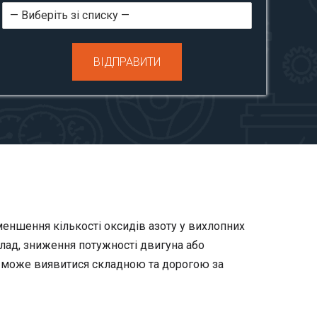
ВІДПРАВИТИ
меншення кількості оксидів азоту у вихлопних
клад, зниження потужності двигуна або
а може виявитися складною та дорогою за