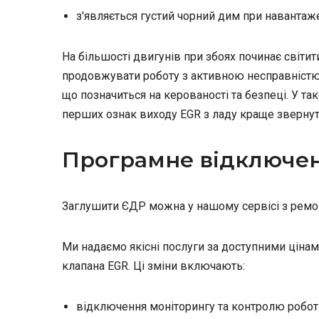
з'являється густий чорний дим при навантаж
На більшості двигунів при збоях починає світи
продовжувати роботу з активною несправністю
що позначиться на керованості та безпеці. У та
перших ознак виходу EGR з ладу краще звернут
Програмне відключен
Заглушити ЄДР можна у нашому сервісі з ремон
Ми надаємо якісні послуги за доступними цінами
клапана EGR. Ці зміни включають:
відключення моніторингу та контролю робот