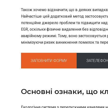
Також хочемо відзначити, що в деяких випадк
Найчастіше цей додатковий метод застосовуєть
потенційне джерело проблем та підвищити наді
EGR, оскільки фізичне видалення без відповід
аварійному режимі. Тому, воно застосовується
мінімізуючи ризик виникнення помилок та пере
ЗАПОВНИТИ ФОРМУ
ЗАТЕЛЕФОН
Основні ознаки, що 
Екологічна система з перепускними каналами на