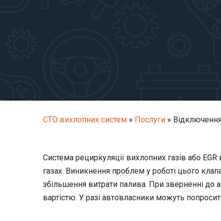
СТО вихлопних систем
»
Послуги
»
Відключення
Система рециркуляції вихлопних газів або EGR 
газах. Виникнення проблем у роботі цього клап
збільшення витрати палива. При зверненні до 
вартістю. У разі автовласники можуть попроси