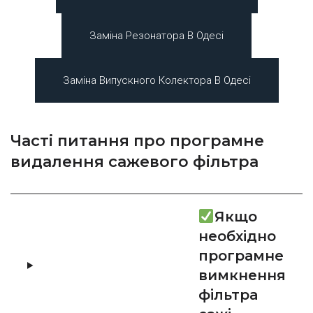
Заміна Резонатора В Одесі
Заміна Випускного Колектора В Одесі
Часті питання про програмне
видалення сажевого фільтра
Якщо
необхідно
програмне
вимкнення
фільтра