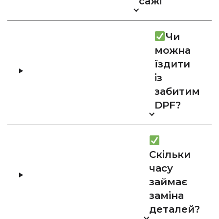
сажі
Чи
можна
їздити
із
забитим
DPF?
Скільки
часу
займає
заміна
деталей?