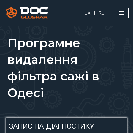
UA
|
RU
Перейти
до
вмісту
Програмне
видалення
фільтра сажі в
Одесі
ЗАПИС НА ДІАГНОСТИКУ