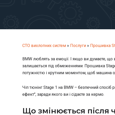
СТО вихлопних систем
»
Послуги
»
Прошивка St
BMW люблять за емоції. І якщо ви думаєте, що 
залишається під обмеженнями. Прошивка Stage
потужністю і крутним моментом, щоб машина од
Чіп тюнінг Stage 1 на BMW – безпечний спосіб р
ефект", заради якого ви і сідаєте за кермо.
Що змінюється після ч