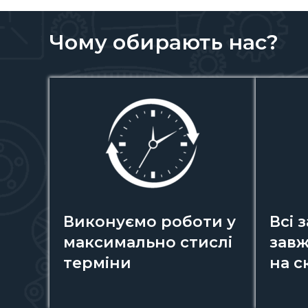
Чому обирають нас?
Виконуємо роботи у
Всі 
максимально стислі
завж
терміни
на с