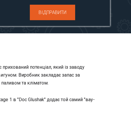
ВІДПРАВИТИ
 прихований потенціал, який із заводу
игуном. Виробник закладає запас за
м паливом та кліматом.
ge 1 в "Doc Glushak" додає той самий "вау-