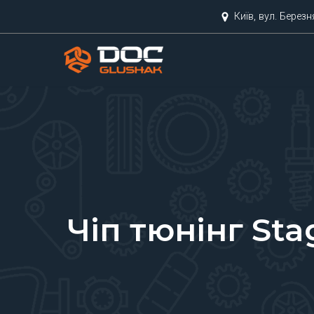
Київ, вул. Берез
Перейти
до
вмісту
Чіп тюнінг St