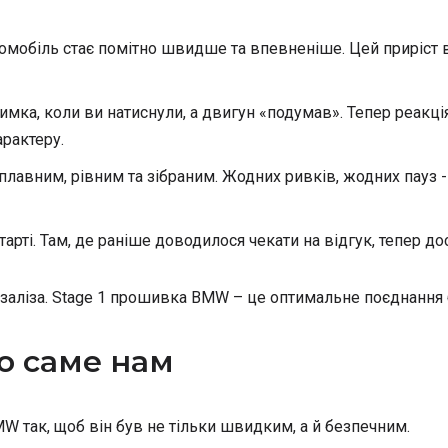
омобіль стає помітно швидше та впевненіше. Цей приріст ві
римка, коли ви натиснули, а двигун «подумав». Тепер реакці
арактеру.
 плавним, рівним та зібраним. Жодних ривків, жодних пауз -
рті. Там, де раніше доводилося чекати на відгук, тепер до
ни заліза. Stage 1 прошивка BMW – це оптимальне поєднання 
о саме нам
MW так, щоб він був не тільки швидким, а й безпечним.