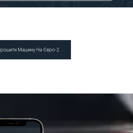
рошити Машину На Євро-2