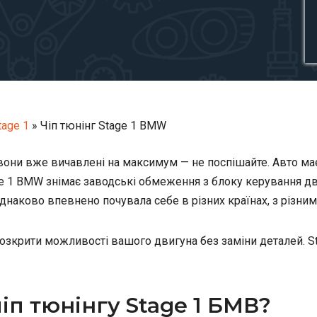
age 1
»
Чіп тюнінг Stage 1 BMW
вони вже вичавлені на максимум — не поспішайте. Авто має
 1 BMW знімає заводські обмеження з блоку керування дв
наково впевнено почувала себе в різних країнах, з різни
озкрити можливості вашого двигуна без заміни деталей. Sta
іп тюнінгу Stage 1 БМВ?