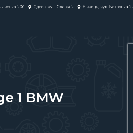
няківська 29б
Одеса, вул. Одарія 2
Вінниця, вул. Батозька 2
age 1 BMW