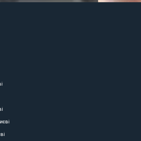
ві
ві
иєві
ві