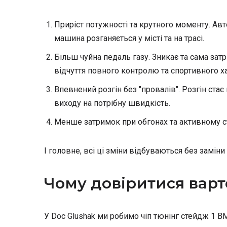
Приріст потужності та крутного моменту. Авт
машина розганяється у місті та на трасі.
Більш чуйна педаль газу. Зникає та сама зат
відчуття повного контролю та спортивного х
Впевнений розгін без "провалів". Розгін стає
виходу на потрібну швидкість.
Менше затримок при обгонах та активному ста
І головне, всі ці зміни відбуваються без замі
Чому довіритися варт
У Doc Glushak ми робимо чіп тюнінг стейдж 1 B