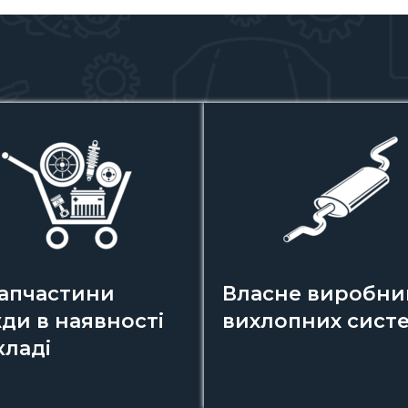
запчастини
Власне виробни
ди в наявності
вихлопних сист
кладі