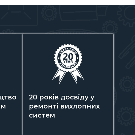
цтво
20 років досвіду у
ем
ремонті вихлопних
систем