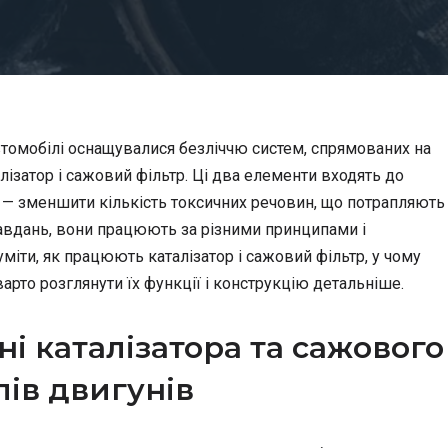
втомобілі оснащувалися безліччю систем, спрямованих на
ізатор і сажовий фільтр. Ці два елементи входять до
і — зменшити кількість токсичних речовин, що потрапляють
авдань, вони працюють за різними принципами і
уміти, як працюють каталізатор і сажовий фільтр, у чому
варто розглянути їх функції і конструкцію детальніше.
і каталізатора та сажового
пів двигунів