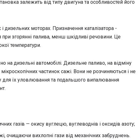
 установка залежить від типу двигуна та особливостей його
к і дизельних моторах. Призначення каталізатора -
 при згорянні палива, менш шкідливі речовини. Це
окої температури.
но на дизельні автомобілі. Дизельне паливо, на відміну
 мікроскопічних частинок сажі. Вони не розчиняються і не
му для їх уловлювання та подальшого випалювання
нт.
чних газів — окису вуглецю, вуглеводнів і оксидів азоту;
жі, очищаючи вихлопні гази від механічних забруднень.