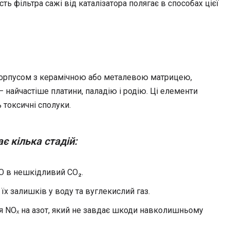
ь фільтра сажі від каталізатора полягає в способах цієї
є корпусом з керамічною або металевою матрицею,
найчастіше платини, паладію і родію. Ці елементи
 токсичні сполуки.
є кілька стадій:
O в нешкідливий CO₂.
х залишків у воду та вуглекислий газ.
я NOₓ на азот, який не завдає шкоди навколишньому