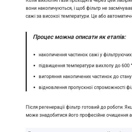
Коли вихлопні гази проходять через цей лабірин
вони накопичуються, і щоб фільтр не засмічува
сажі за високої температури. Це або автоматич
Процес можна описати як етапів:
накопичення частинок сажі у фільтруючих
підвищення температури вихлопу до 600 ° 
вигоряння накопичених частинок до стан
відновлення пропускної спроможності фі
Після регенерації фільтр готовий до роботи. Я
може знадобитися його професійне очищення аб