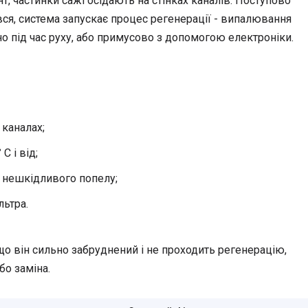
т, частинки сажі осідають на стінках каналів. Поступово
вся, система запускає процес регенерації - випалювання
но під час руху, або примусово з допомогою електроніки.
 каналах;
C і від;
у нешкідливого попелу;
льтра.
кщо він сильно забруднений і не проходить регенерацію,
о заміна.