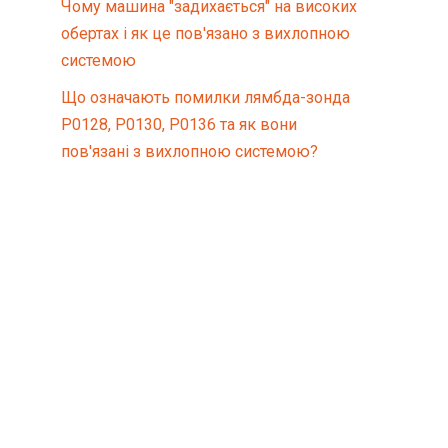
Чому машина "задихається" на високих
обертах і як це пов'язано з вихлопною
системою
Що означають помилки лямбда-зонда
P0128, P0130, P0136 та як вони
пов'язані з вихлопною системою?