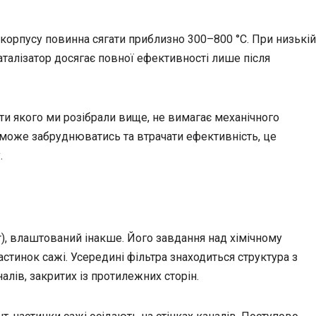
корпусу повинна сягати приблизно 300–800 °C. При низькій
аталізатор досягає повної ефективності лише після
ти якого ми розібрали вище, не вимагає механічного
 може забруднюватись та втрачати ефективність, це
.
ter), влаштований інакше. Його завдання над хімічному
астинок сажі. Усередині фільтра знаходиться структура з
алів, закритих із протилежних сторін.