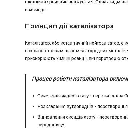
шкідливих речовин знижується. Однак відмінніст
взаємодії.
Принцип дії каталізатора
Каталізатор, або каталітичний нейтралізатор, 
покритою тонким шаром благородних металів — 
прискорюють хімічні реакції, які перетворюють
Процес роботи каталізатора включа
Окислення чадного газу - перетворення C
Розкладання вуглеводнів - перетворення ї
Відновлення оксидів азоту - перетворенн
середовищу.