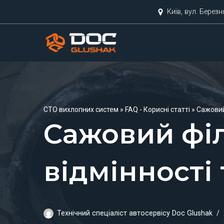
Київ, вул. Берез
Перейти
до
вмісту
СТО вихлопних систем
»
FAQ - Корисні статті
»
Сажовий 
Сажовий філь
відмінності 
Технічний спеціаліст автосервісу Doc Glushak