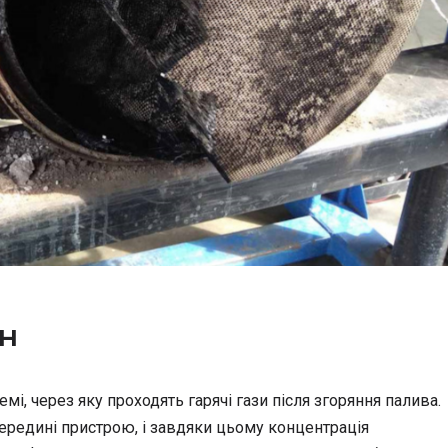
н
і, через яку проходять гарячі гази після згоряння палива.
редині пристрою, і завдяки цьому концентрація