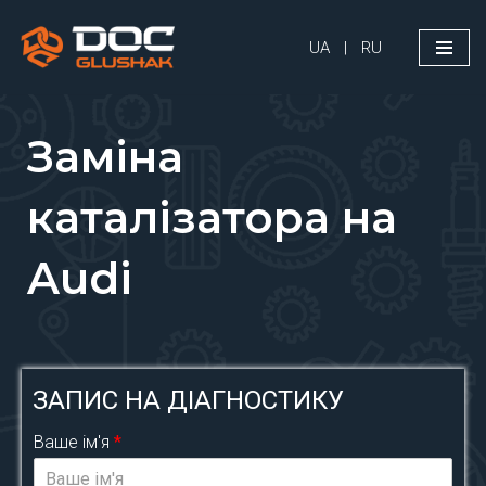
UA
|
RU
Перейти
до
вмісту
Заміна
каталізатора на
Audi
ЗАПИС НА ДІАГНОСТИКУ
Ваше ім'я
*