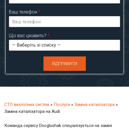
Ваш телефон
*
Що вас цікавить?
*
ВІДПРАВИТИ
СТО вихлопних систем
»
Послуги
»
Заміна каталізатора
»
Заміна каталізатора на Audi
Команда сервісу Docglushak спеціалізується на заміні