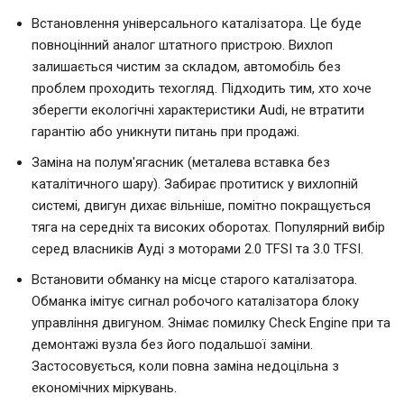
Встановлення універсального каталізатора. Це буде
повноцінний аналог штатного пристрою. Вихлоп
залишається чистим за складом, автомобіль без
проблем проходить техогляд. Підходить тим, хто хоче
зберегти екологічні характеристики Audi, не втратити
гарантію або уникнути питань при продажі.
Заміна на полум'ягасник (металева вставка без
каталітичного шару). Забирає протитиск у вихлопній
системі, двигун дихає вільніше, помітно покращується
тяга на середніх та високих оборотах. Популярний вибір
серед власників Ауді з моторами 2.0 TFSI та 3.0 TFSI.
Встановити обманку на місце старого каталізатора.
Обманка імітує сигнал робочого каталізатора блоку
управління двигуном. Знімає помилку Check Engine при та
демонтажі вузла без його подальшої заміни.
Застосовується, коли повна заміна недоцільна з
економічних міркувань.