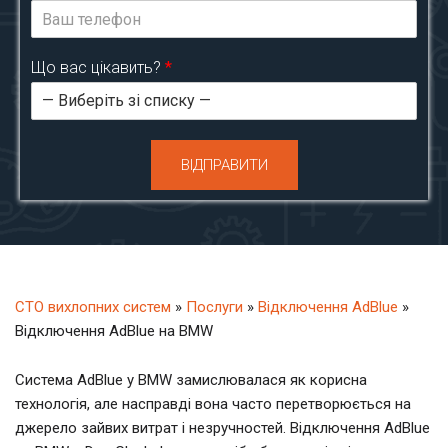
Що вас цікавить?
*
ВІДПРАВИТИ
СТО вихлопних систем
»
Послуги
»
Відключення AdBlue
»
Відключення AdBlue на BMW
Система AdBlue у BMW замислювалася як корисна
технологія, але насправді вона часто перетворюється на
джерело зайвих витрат і незручностей. Відключення AdBlue