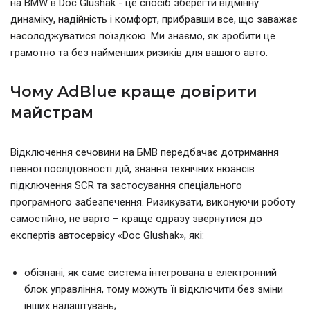
на BMW в Doc Glushak - це спосіб зберегти відмінну
динаміку, надійність і комфорт, прибравши все, що заважає
насолоджуватися поїздкою. Ми знаємо, як зробити це
грамотно та без найменших ризиків для вашого авто.
Чому AdBlue краще довірити
майстрам
Відключення сечовини на БМВ передбачає дотримання
певної послідовності дій, знання технічних нюансів
підключення SCR та застосування спеціального
програмного забезпечення. Ризикувати, виконуючи роботу
самостійно, не варто – краще одразу звернутися до
експертів автосервісу «Doc Glushak», які:
обізнані, як саме система інтегрована в електронний
блок управління, тому можуть її відключити без зміни
інших налаштувань;