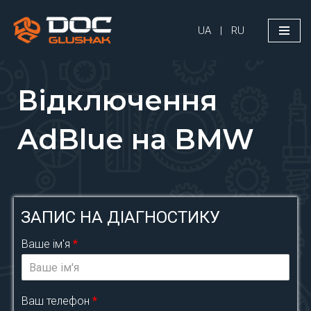
UA
|
RU
Перейти
до
вмісту
Відключення
AdBlue на BMW
ЗАПИС НА ДІАГНОСТИКУ
Ваше ім'я
*
Ваш телефон
*